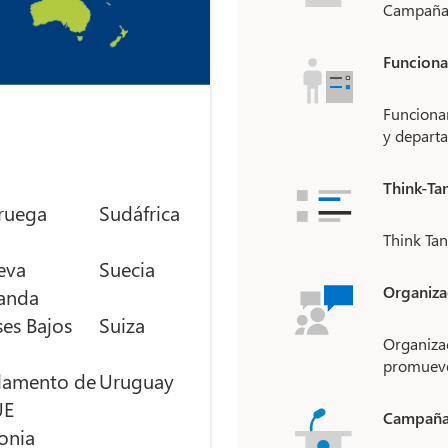
Campañas 
Funciona
Funcionar
y departa
Think-Tan
ruega
Sudáfrica
Think Tan
eva
Suecia
Organiza
anda
ses Bajos
Suiza
Organiza
promueve
lamento de
Uruguay
UE
Campañas
onia