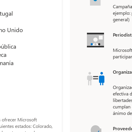
Campañas 
tugal
ejemplo: 
general)
no Unido
Periodist
ública
Microsoft
eca
participa
manía
Organiz
Organizac
efectiva 
libertade
cumplan c
ánimo de 
 ofrecer Microsoft
uientes estados: Colorado,
Proveedo