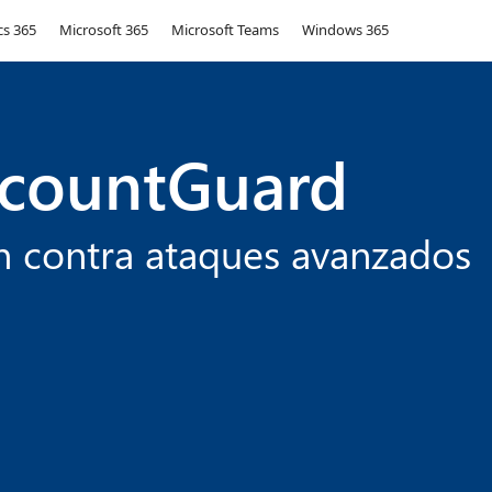
s 365
Microsoft 365
Microsoft Teams
Windows 365
ccountGuard
n contra ataques avanzados