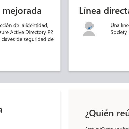
d mejorada
Línea direct
cción de la identidad,
Una líne
zure Active Directory P2
Society
 claves de seguridad de
a
¿Quién reú
AccountGuard se ofrec