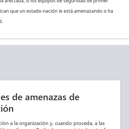
na afectada, si los equipos de seguridad de primer
ifican que un estado-nación le está amenazando o ha
d.
nes de amenazas de
ción
ción a la organización y, cuando proceda, a las